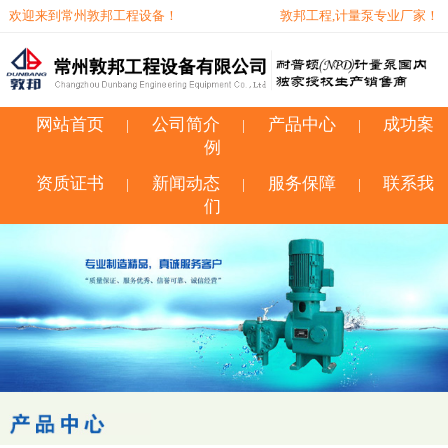
欢迎来到常州敦邦工程设备！
敦邦工程,计量泵专业厂家！
网站首页
公司简介
产品中心
成功案
|
|
|
例
资质证书
新闻动态
服务保障
联系我
|
|
|
们