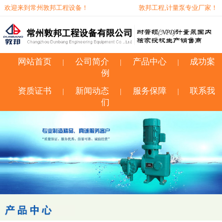
欢迎来到常州敦邦工程设备！
敦邦工程,计量泵专业厂家！
网站首页
公司简介
产品中心
成功案
|
|
|
例
资质证书
新闻动态
服务保障
联系我
|
|
|
们