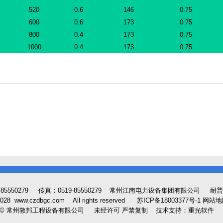
520
0.6
146
0.75
600
0.6
173
0.75
800
0.4
173
0.75
1000
0.4
173
0.75
-85550279 传真：0519-85550279
常州江南电力设备集团有限公司
耐普
-2028 www.czdbgc.com All rights reserved
苏ICP备18003377号-1
网站地
 © 常州敦邦工程设备有限公司 未经许可 严禁复制
技术支持：重光软件