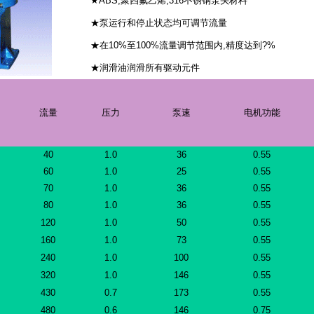
★ABS,聚四氟乙烯,316不锈钢泵头材料
★泵运行和停止状态均可调节流量
★在10%至100%流量调节范围内,精度达到?%
★润滑油润滑所有驱动元件
流量
压力
泵速
电机功能
40
1.0
36
0.55
60
1.0
25
0.55
70
1.0
36
0.55
80
1.0
36
0.55
120
1.0
50
0.55
160
1.0
73
0.55
240
1.0
100
0.55
320
1.0
146
0.55
430
0.7
173
0.55
480
0.6
146
0.75